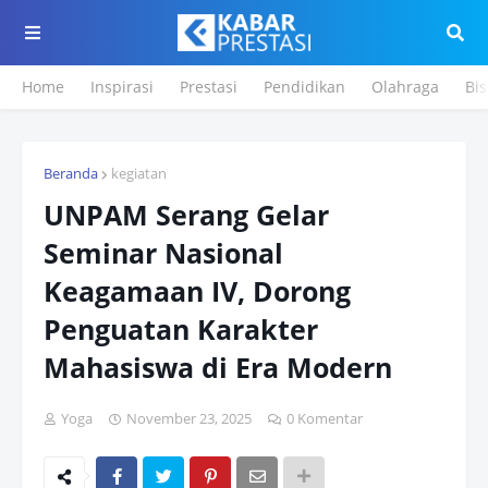
Home
Inspirasi
Prestasi
Pendidikan
Olahraga
Bis
Beranda
kegiatan
UNPAM Serang Gelar
Seminar Nasional
Keagamaan IV, Dorong
Penguatan Karakter
Mahasiswa di Era Modern
Yoga
November 23, 2025
0 Komentar