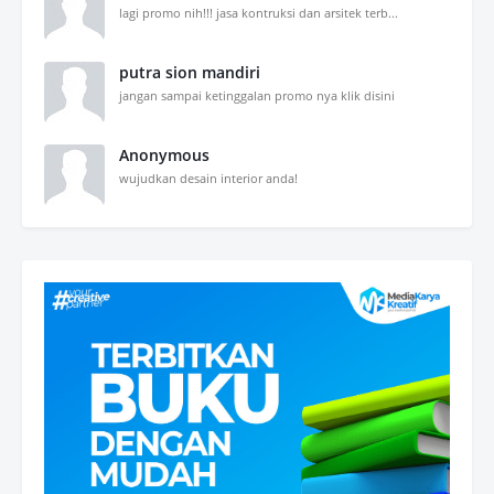
lagi promo nih!!! jasa kontruksi dan arsitek terb...
putra sion mandiri
jangan sampai ketinggalan promo nya klik disini
Anonymous
wujudkan desain interior anda!