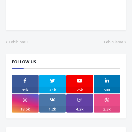
Lebih baru
Lebih lama
FOLLOW US
15k
3.1k
25k
500
18.5k
1.2k
4.2k
2.3k