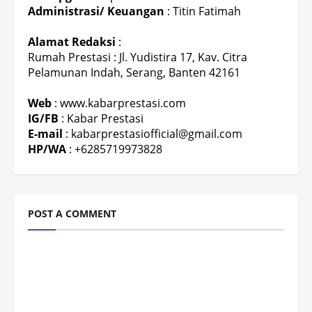
Administrasi/ Keuangan
: Titin Fatimah
Alamat Redaksi
:
Rumah Prestasi : Jl. Yudistira 17, Kav. Citra
Pelamunan Indah, Serang, Banten 42161
Web
: www.kabarprestasi.com
IG/FB
: Kabar Prestasi
E-mail
: kabarprestasiofficial@gmail.com
HP/WA
: +6285719973828
POST A COMMENT