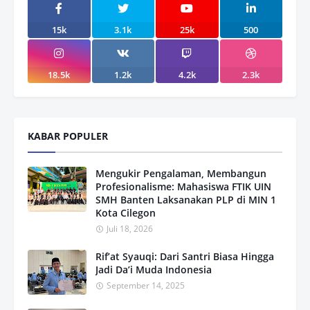
15k
3.1k
25k
500
18.5k
1.2k
4.2k
2.3k
KABAR POPULER
Mengukir Pengalaman, Membangun
Profesionalisme: Mahasiswa FTIK UIN
SMH Banten Laksanakan PLP di MIN 1
Kota Cilegon
Juli 18, 2026
Rif’at Syauqi: Dari Santri Biasa Hingga
Jadi Da’i Muda Indonesia
September 14, 2025