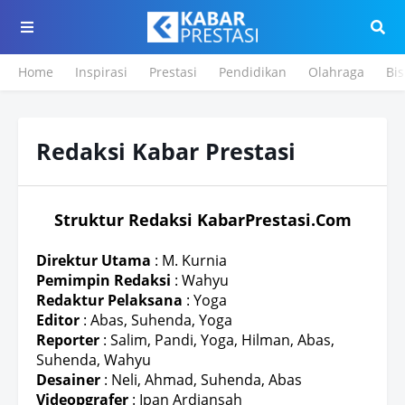
Home
Inspirasi
Prestasi
Pendidikan
Olahraga
Bis
Redaksi Kabar Prestasi
Struktur Redaksi KabarPrestasi.Com
Direktur Utama
: M. Kurnia
Pemimpin Redaksi
: Wahyu
Redaktur Pelaksana
: Yoga
Editor
: Abas, Suhenda, Yoga
Reporter
: Salim, Pandi, Yoga, Hilman, Abas,
Suhenda, Wahyu
Desainer
: Neli, Ahmad, Suhenda, Abas
Videopgrafer
: Ipan Ardiansah