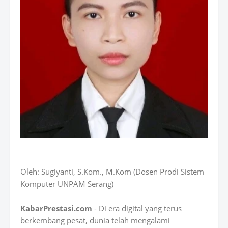
Oleh: Sugiyanti, S.Kom., M.Kom (Dosen Prodi Sistem
Komputer UNPAM Serang)
KabarPrestasi.com
- Di era digital yang terus
berkembang pesat, dunia telah mengalami