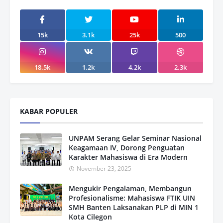
15k
3.1k
25k
500
18.5k
1.2k
4.2k
2.3k
KABAR POPULER
UNPAM Serang Gelar Seminar Nasional
Keagamaan IV, Dorong Penguatan
Karakter Mahasiswa di Era Modern
November 23, 2025
Mengukir Pengalaman, Membangun
Profesionalisme: Mahasiswa FTIK UIN
SMH Banten Laksanakan PLP di MIN 1
Kota Cilegon