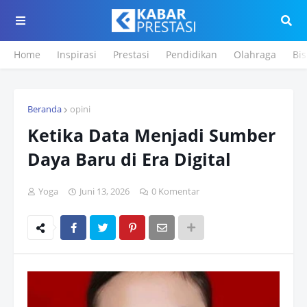
Home
Inspirasi
Prestasi
Pendidikan
Olahraga
Bis
Beranda
opini
Ketika Data Menjadi Sumber
Daya Baru di Era Digital
Yoga
Juni 13, 2026
0 Komentar