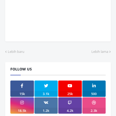
Lebih baru
Lebih lama
FOLLOW US
15k
3.1k
25k
500
18.5k
1.2k
4.2k
2.3k