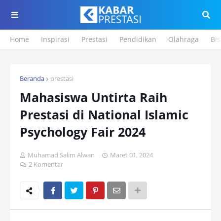
Home
Inspirasi
Prestasi
Pendidikan
Olahraga
Bis
Beranda
prestasi
Mahasiswa Untirta Raih
Prestasi di National Islamic
Psychology Fair 2024
Muhamad Salim Alwan
Maret 01, 2024
2 Komentar