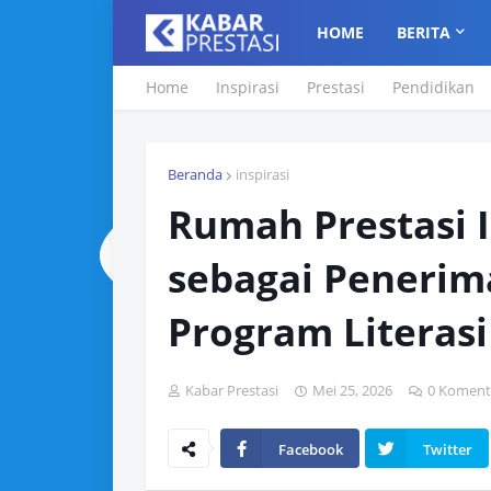
HOME
BERITA
Home
Inspirasi
Prestasi
Pendidikan
Beranda
inspirasi
Rumah Prestasi 
sebagai Penerim
Program Literas
Kabar Prestasi
Mei 25, 2026
0 Koment
Facebook
Twitter