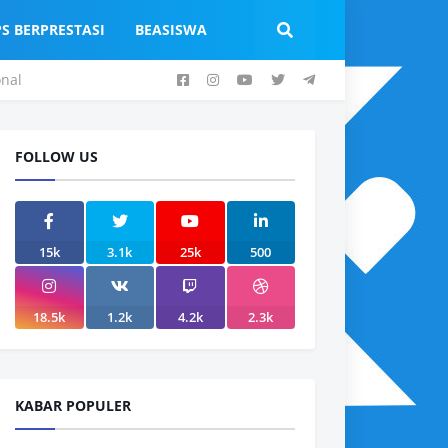
PS BERPRESTASI
BEASISWA
onal
FOLLOW US
15k
3.1k
25k
500
18.5k
1.2k
4.2k
2.3k
KABAR POPULER