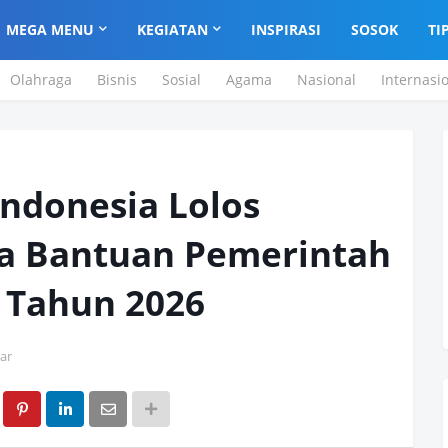
MEGA MENU
KEGIATAN
INSPIRASI
SOSOK
TI
Olahraga
Bisnis
Sosial
Agama
Nasional
Internasi
Indonesia Lolos
a Bantuan Pemerintah
i Tahun 2026
ar