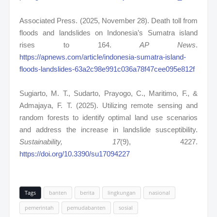
Associated Press. (2025, November 28). Death toll from
floods and landslides on Indonesia’s Sumatra island
rises to 164.
AP News
.
https://apnews.com/article/indonesia-sumatra-island-
floods-landslides-63a2c98e991c036a78f47cee095e812f
Sugiarto, M. T., Sudarto, Prayogo, C., Maritimo, F., &
Admajaya, F. T. (2025). Utilizing remote sensing and
random forests to identify optimal land use scenarios
and address the increase in landslide susceptibility.
Sustainability, 17
(9), 4227.
https://doi.org/10.3390/su17094227
Tags
banten
berita
lingkungan
nasional
pemerintah
pemudabanten
sosial