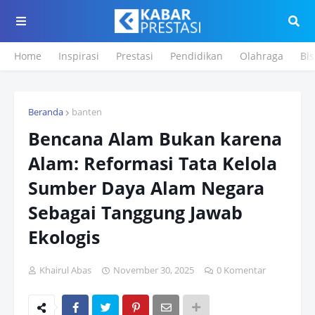
Home
Inspirasi
Prestasi
Pendidikan
Olahraga
Bis
Beranda
banten
Bencana Alam Bukan karena
Alam: Reformasi Tata Kelola
Sumber Daya Alam Negara
Sebagai Tanggung Jawab
Ekologis
Khairul Abas
November 30, 2025
0 Komentar