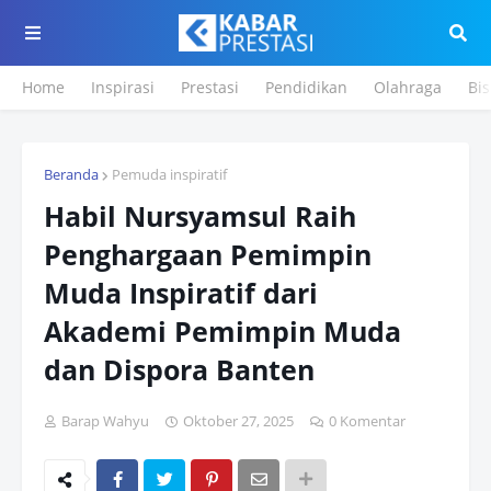
Home
Inspirasi
Prestasi
Pendidikan
Olahraga
Bis
Beranda
Pemuda inspiratif
Habil Nursyamsul Raih
Penghargaan Pemimpin
Muda Inspiratif dari
Akademi Pemimpin Muda
dan Dispora Banten
Barap Wahyu
Oktober 27, 2025
0 Komentar