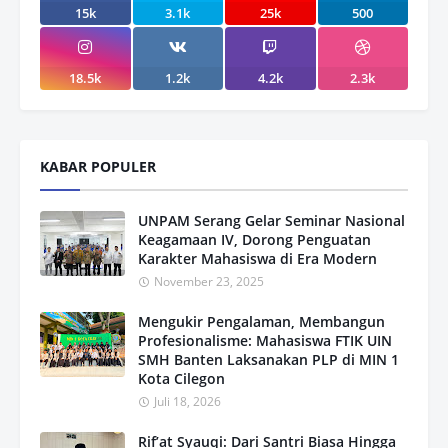
15k
3.1k
25k
500
18.5k
1.2k
4.2k
2.3k
KABAR POPULER
UNPAM Serang Gelar Seminar Nasional
Keagamaan IV, Dorong Penguatan
Karakter Mahasiswa di Era Modern
November 23, 2025
Mengukir Pengalaman, Membangun
Profesionalisme: Mahasiswa FTIK UIN
SMH Banten Laksanakan PLP di MIN 1
Kota Cilegon
Juli 18, 2026
Rif’at Syauqi: Dari Santri Biasa Hingga