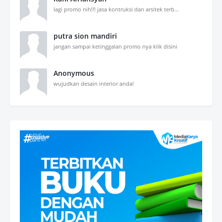
lagi promo nih!!! jasa kontruksi dan arsitek terb...
putra sion mandiri
jangan sampai ketinggalan promo nya klik disini
Anonymous
wujudkan desain interior anda!