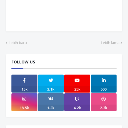
Lebih baru
Lebih lama
FOLLOW US
15k
3.1k
25k
500
18.5k
1.2k
4.2k
2.3k