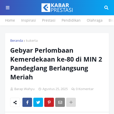
Home
Inspirasi
Prestasi
Pendidikan
Olahraga
Bis
Beranda
kukerta
Gebyar Perlombaan
Kemerdekaan ke-80 di MIN 2
Pandeglang Berlangsung
Meriah
Barap Wahyu
Agustus 25, 2025
0 Komentar