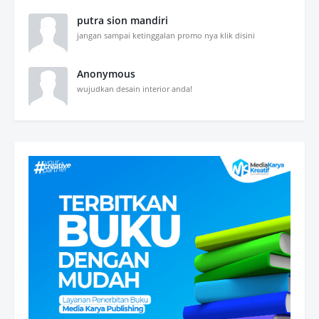
putra sion mandiri
jangan sampai ketinggalan promo nya klik disini
Anonymous
wujudkan desain interior anda!