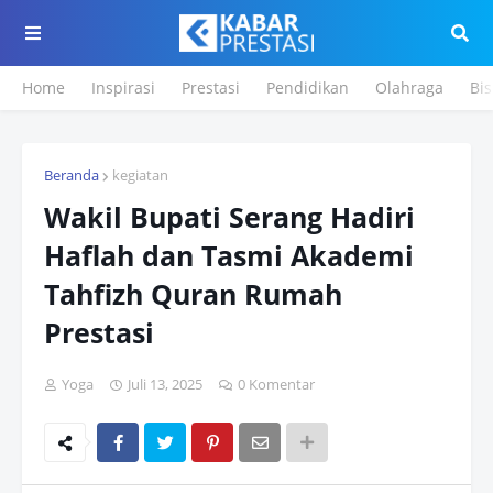
Home
Inspirasi
Prestasi
Pendidikan
Olahraga
Bis
Beranda
kegiatan
Wakil Bupati Serang Hadiri
Haflah dan Tasmi Akademi
Tahfizh Quran Rumah
Prestasi
Yoga
Juli 13, 2025
0 Komentar