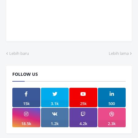
Lebih baru
Lebih lama
FOLLOW US
15k
3.1k
25k
500
18.5k
1.2k
4.2k
2.3k