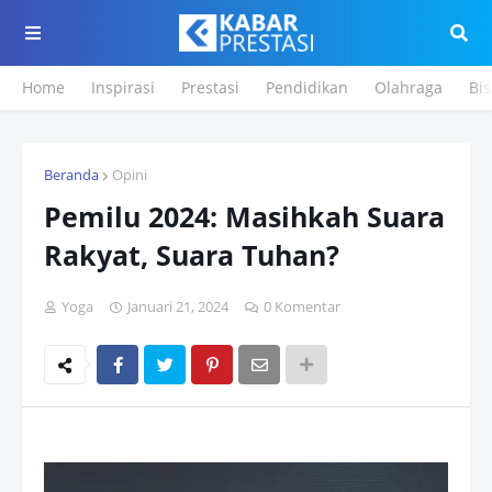
Home
Inspirasi
Prestasi
Pendidikan
Olahraga
Bis
Beranda
Opini
Pemilu 2024: Masihkah Suara
Rakyat, Suara Tuhan?
Yoga
Januari 21, 2024
0 Komentar