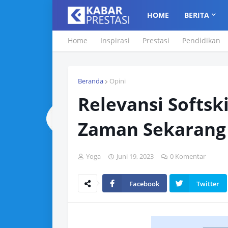
HOME
BERITA
Home
Inspirasi
Prestasi
Pendidikan
Beranda
Opini
Relevansi Softsk
Zaman Sekarang 
Yoga
Juni 19, 2023
0 Komentar
Facebook
Twitter