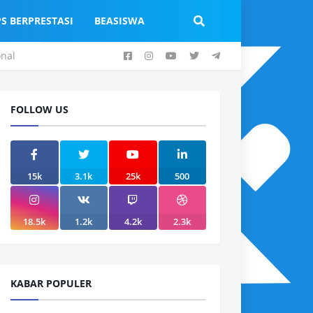
PS BERPRESTASI
BEASISWA
onal
FOLLOW US
15k
3.1k
25k
500
18.5k
1.2k
4.2k
2.3k
KABAR POPULER