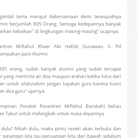
ngambil tema merajut Kebersamaan demi terwujudnya
alumni berjumlah 895 Orang. Semoga kedepannya banyak
arkan kebaikan" di lingkungan masing-masing" ucapnya.
antren Miftahul Khaer Abi Hafidz Gunawan. S. Pd
ompakan para Alumni.
895 orang, sudah banyak alumni yang sudah tercapai
mni yang meminta air doa maupun arahan ketika lulus dari
n untuk silaturahmi jangan lupakan guru karena kunci
an doa guru" ujarnya.
mpinan Pondok Pesantren Miftahul Barokah) beliau
n Takut untuk melangkah untuk masa depannya.
ulu? Nikah dulu, maka pintu rezeki akan terbuka dan
r pasangan kita tau perjuangan kita dari bawah sebelum