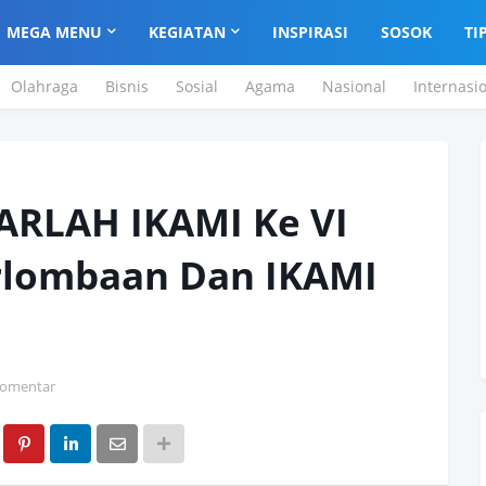
MEGA MENU
KEGIATAN
INSPIRASI
SOSOK
TI
Olahraga
Bisnis
Sosial
Agama
Nasional
Internasi
ARLAH IKAMI Ke VI
rlombaan Dan IKAMI
Komentar