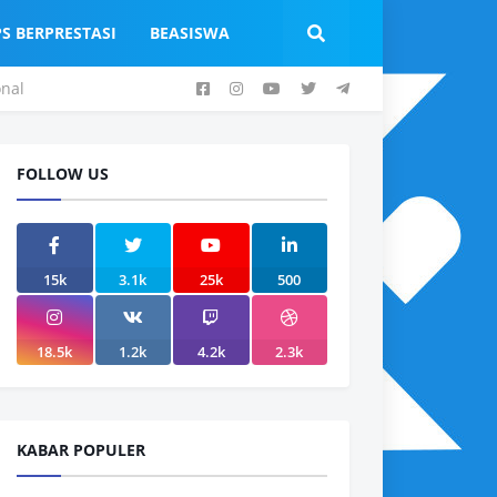
PS BERPRESTASI
BEASISWA
onal
FOLLOW US
15k
3.1k
25k
500
18.5k
1.2k
4.2k
2.3k
KABAR POPULER