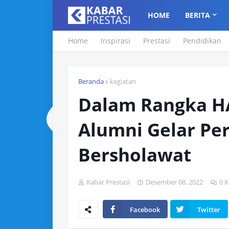
HOME
BERITA
Home
Inspirasi
Prestasi
Pendidikan
Beranda
kegiatan
Dalam Rangka H
Alumni Gelar Pe
Bersholawat
Kabar Prestasi
Desember 08, 2022
0 
Facebook
Twitter