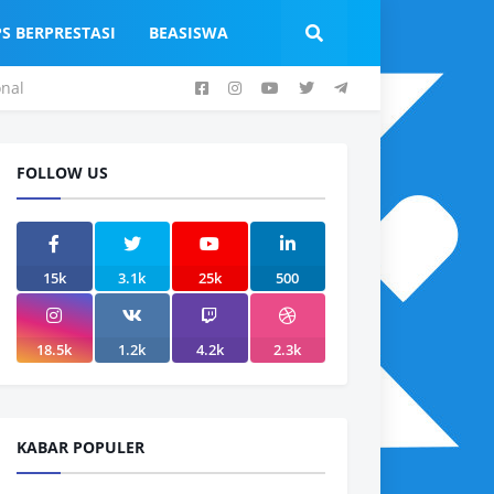
PS BERPRESTASI
BEASISWA
onal
FOLLOW US
15k
3.1k
25k
500
18.5k
1.2k
4.2k
2.3k
KABAR POPULER