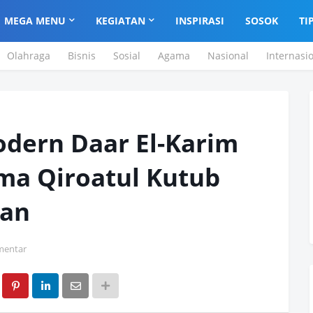
MEGA MENU
KEGIATAN
INSPIRASI
SOSOK
TI
Olahraga
Bisnis
Sosial
Agama
Nasional
Internasi
odern Daar El-Karim
ama Qiroatul Kutub
tan
mentar