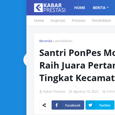
HOME
BERITA
Home
Inspirasi
Prestasi
Pendidikan
Beranda
pendidikan
Santri PonPes M
Raih Juara Pert
Tingkat Kecama
Kabar Prestasi
Agustus 19, 2022
0 Ko
Facebook
Twitter