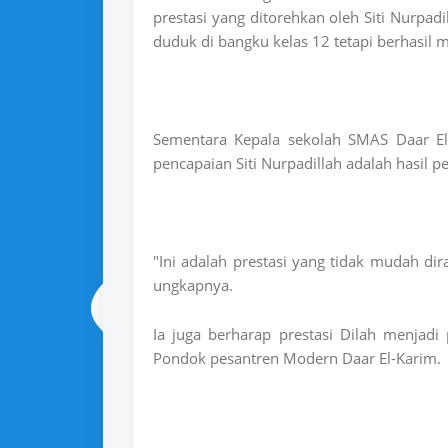
prestasi yang ditorehkan oleh Siti Nurpad
duduk di bangku kelas 12 tetapi berhasil 
Sementara Kepala sekolah SMAS Daar El
pencapaian Siti Nurpadillah adalah hasil 
"Ini adalah prestasi yang tidak mudah di
ungkapnya.
Ia juga berharap prestasi Dilah menjadi
Pondok pesantren Modern Daar El-Karim.