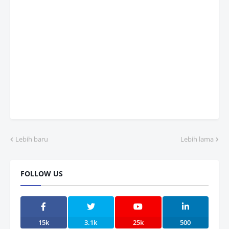
Lebih baru
Lebih lama
FOLLOW US
15k
3.1k
25k
500