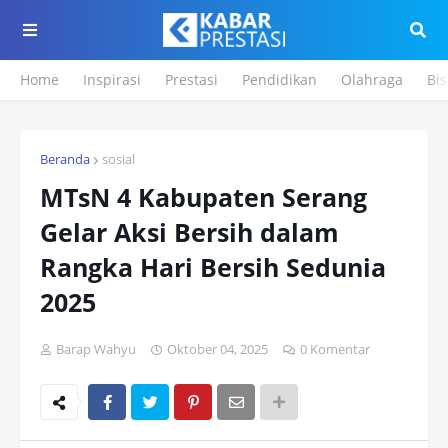
Home
Inspirasi
Prestasi
Pendidikan
Olahraga
Bis
Beranda
sosial
MTsN 4 Kabupaten Serang
Gelar Aksi Bersih dalam
Rangka Hari Bersih Sedunia
2025
Barap Wahyu
Oktober 04, 2025
0 Komentar