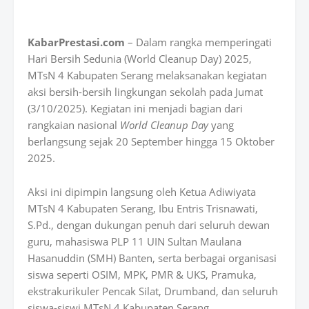
KabarPrestasi.com
– Dalam rangka memperingati
Hari Bersih Sedunia (World Cleanup Day) 2025
,
MTsN 4 Kabupaten Serang melaksanakan kegiatan
aksi bersih-bersih lingkungan sekolah pada Jumat
(3/10/2025). Kegiatan ini menjadi bagian dari
rangkaian nasional
World Cleanup Day
yang
berlangsung sejak 20 September hingga 15 Oktober
2025.
Aksi ini dipimpin langsung oleh
Ketua Adiwiyata
MTsN 4 Kabupaten Serang, Ibu Entris Trisnawati,
S.Pd.
, dengan dukungan penuh dari seluruh dewan
guru, mahasiswa
PLP 11 UIN Sultan Maulana
Hasanuddin (SMH) Banten
, serta berbagai organisasi
siswa seperti
OSIM, MPK, PMR & UKS, Pramuka,
ekstrakurikuler Pencak Silat, Drumband
, dan seluruh
siswa-siswi MTsN 4 Kabupaten Serang.