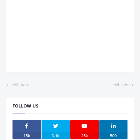
Lebih baru
Lebih lama
FOLLOW US
15k
3.1k
25k
500