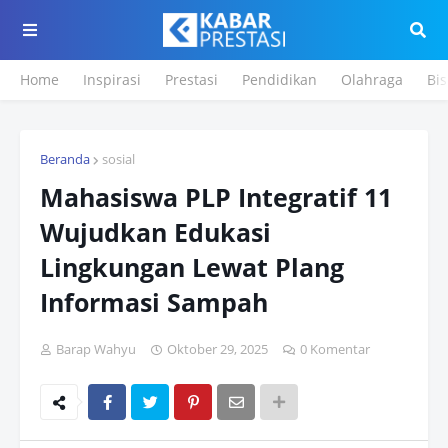
Home
Inspirasi
Prestasi
Pendidikan
Olahraga
Bis
Beranda
sosial
Mahasiswa PLP Integratif 11
Wujudkan Edukasi
Lingkungan Lewat Plang
Informasi Sampah
Barap Wahyu
Oktober 29, 2025
0 Komentar