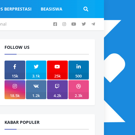
PS BERPRESTASI
BEASISWA
onal
FOLLOW US
15k
3.1k
25k
500
18.5k
1.2k
4.2k
2.3k
KABAR POPULER