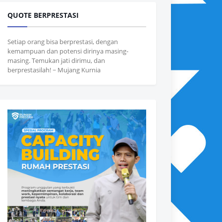
QUOTE BERPRESTASI
Setiap orang bisa berprestasi, dengan
kemampuan dan potensi dirinya masing-
masing. Temukan jati dirimu, dan
berprestasilah! ~ Mujang Kurnia