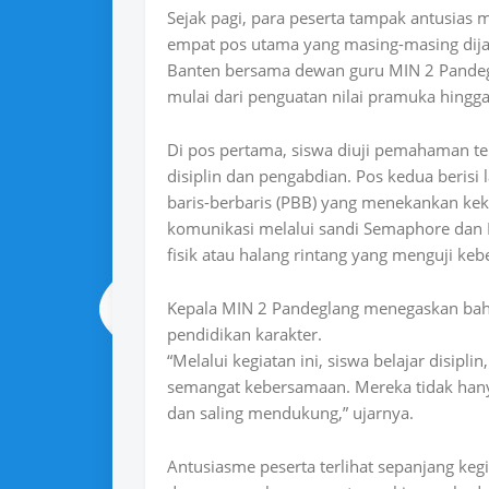
Sejak pagi, para peserta tampak antusias m
empat pos utama yang masing-masing dija
Banten bersama dewan guru MIN 2 Pandegl
mulai dari penguatan nilai pramuka hingga
Di pos pertama, siswa diuji pemahaman t
disiplin dan pengabdian. Pos kedua berisi 
baris-berbaris (PBB) yang menekankan ke
komunikasi melalui sandi Semaphore dan
fisik atau halang rintang yang menguji keb
Kepala MIN 2 Pandeglang menegaskan bahwa
pendidikan karakter.
“
Melalui kegiatan ini, siswa belajar disip
semangat kebersamaan. Mereka tidak hanya
dan saling mendukung,
” ujarnya.
Antusiasme peserta terlihat sepanjang keg