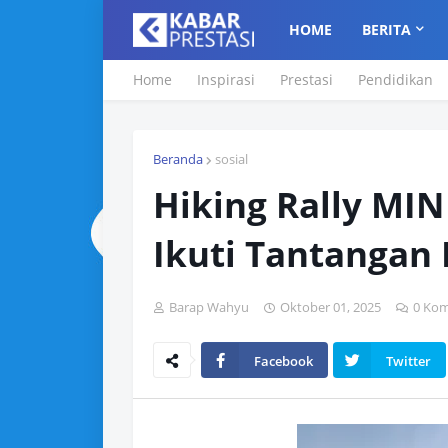
HOME
BERITA
Home
Inspirasi
Prestasi
Pendidikan
Beranda
sosial
Hiking Rally MIN
Ikuti Tantangan
Barap Wahyu
Oktober 01, 2025
0 Kom
Facebook
Twitter