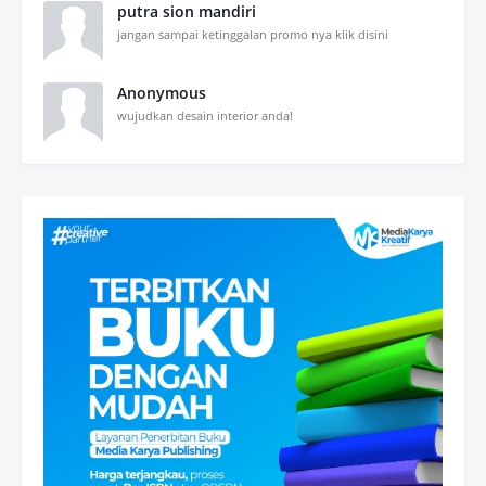
putra sion mandiri
jangan sampai ketinggalan promo nya klik disini
Anonymous
wujudkan desain interior anda!