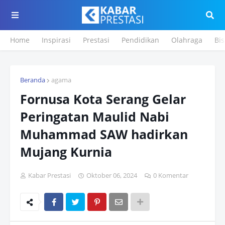
Home
Inspirasi
Prestasi
Pendidikan
Olahraga
Bis
Beranda
agama
Fornusa Kota Serang Gelar
Peringatan Maulid Nabi
Muhammad SAW hadirkan
Mujang Kurnia
Kabar Prestasi
Oktober 06, 2024
0 Komentar